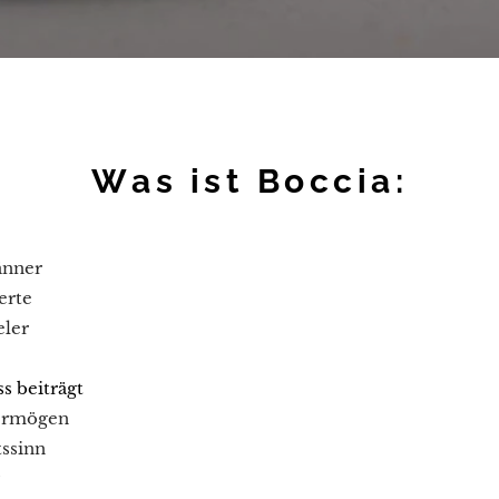
Was ist Boccia:
änner
erte
eler
ss beiträgt
vermögen
tssinn