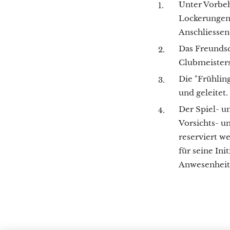
Unter Vorbeh
Lockerungen 
Anschliessen
Das Freundsch
Clubmeistersc
Die "Frühlin
und geleitet.
Der Spiel- un
Vorsichts- u
reserviert we
für seine Ini
Anwesenheits