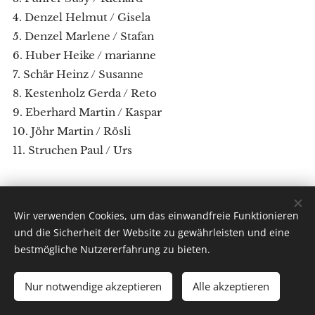
4. Denzel Helmut / Gisela
5. Denzel Marlene / Stafan
6. Huber Heike / marianne
7. Schär Heinz / Susanne
8. Kestenholz Gerda / Reto
9. Eberhard Martin / Kaspar
10. Jöhr Martin / Rösli
11. Struchen Paul / Urs
Wir verwenden Cookies, um das einwandfreie Funktionieren
by New-Webdesign.ch 2020
und die Sicherheit der Website zu gewährleisten und eine
bestmögliche Nutzererfahrung zu bieten.
Impressum
Datenschutzerklärung
Nur notwendige akzeptieren
Alle akzeptieren
Cookies