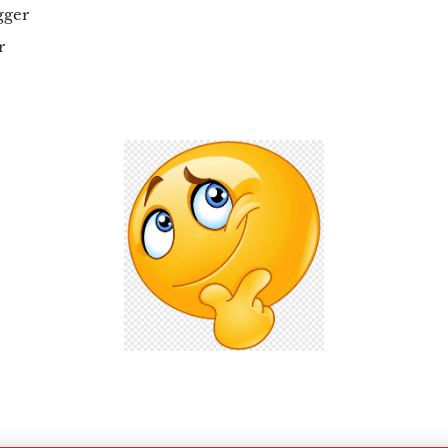
gger
r