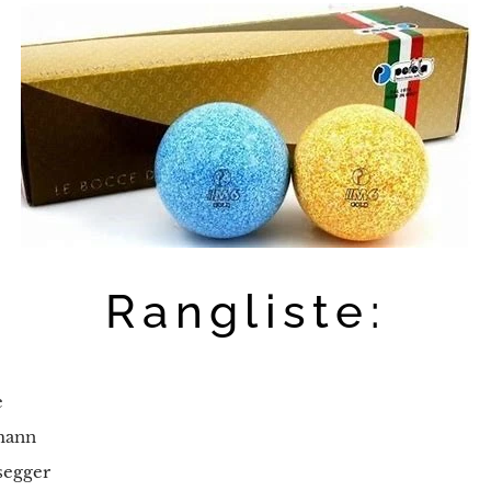
Rangliste:
e
mann
segger