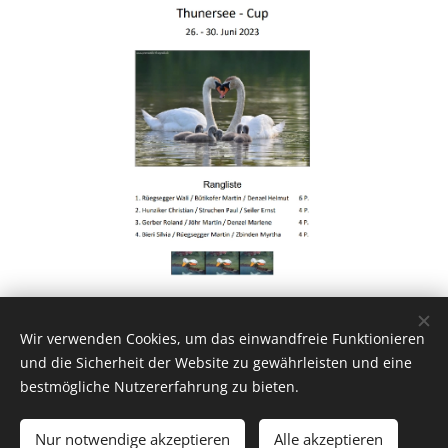
Wir verwenden Cookies, um das einwandfreie Funktionieren
by New-Webdesign.ch 2020
und die Sicherheit der Website zu gewährleisten und eine
bestmögliche Nutzererfahrung zu bieten.
Impressum
Datenschutzerklärung
Nur notwendige akzeptieren
Alle akzeptieren
Cookies